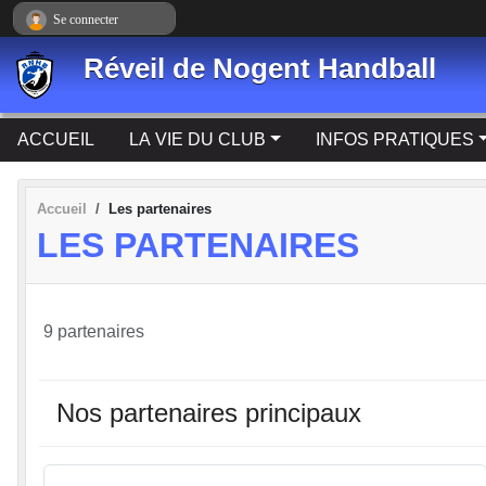
Panneau de gestion des cookies
Se connecter
Réveil de Nogent Handball
ACCUEIL
LA VIE DU CLUB
INFOS PRATIQUES
Accueil
Les partenaires
LES PARTENAIRES
9 partenaires
Nos partenaires principaux