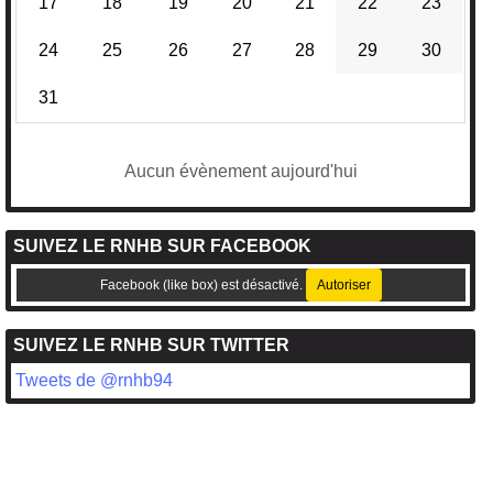
17
18
19
20
21
22
23
24
25
26
27
28
29
30
31
Aucun évènement aujourd'hui
SUIVEZ LE RNHB SUR FACEBOOK
Facebook (like box) est désactivé.
Autoriser
SUIVEZ LE RNHB SUR TWITTER
Tweets de @rnhb94