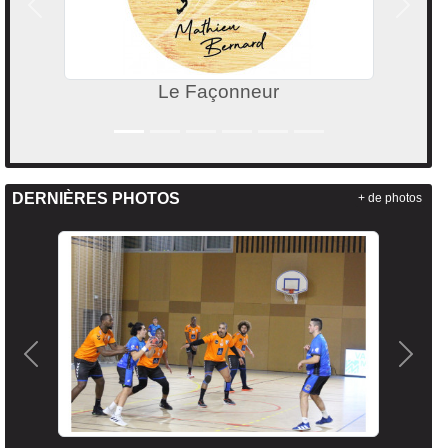
Précedent
Suivan
neur
Crêperie Le Men
DERNIÈRES PHOTOS
+ de photos
Précedent
Suiva