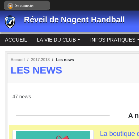
Panneau de gestion des cookies
Se connecter
Réveil de Nogent Handball
ACCUEIL
LA VIE DU CLUB
INFOS PRATIQUES
Accueil
2017-2018
Les news
LES NEWS
47 news
A n
La boutique 