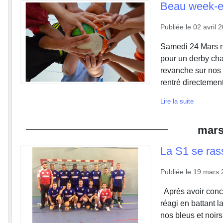
Beau week-e
Publiée le
02 avril 
Samedi 24 Mars n
pour un derby cha
revanche sur nos s
rentré directement
Lire la suite
mar
La S1 se ras
Publiée le
19 mars 
Après avoir concé
réagi en battant 
nos bleus et noirs