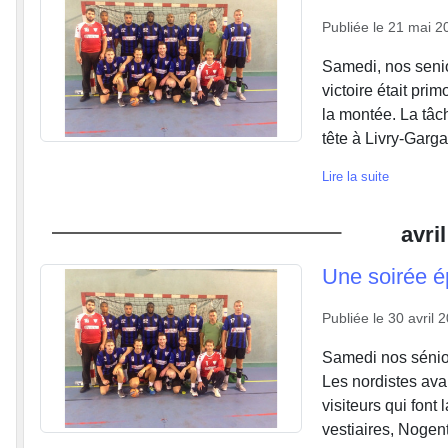
Publiée le
21 mai 2
Samedi, nos senio
victoire était pri
la montée. La tâch
tête à Livry-Gargan
Lire la suite
avril
Une soirée é
Publiée le
30 avril 
Samedi nos sénio
Les nordistes avai
visiteurs qui font
vestiaires, Nogent