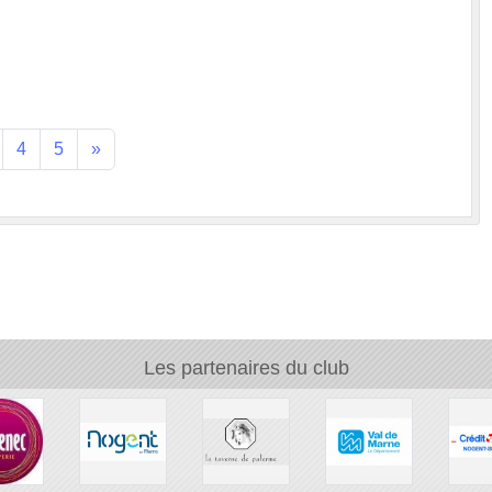
4
5
»
Les partenaires du club