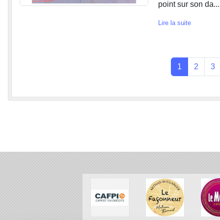
point sur son da...
Lire la suite
1
2
3