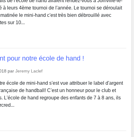
ts de l'école de hand avaient rendez-vous à Joinville-le-
é à leurs 4ème tournoi de l'année. Le tournoi se déroulait
 matinée le mini-hand c'est très bien débrouillé avec
es sur 10...
nt pour notre école de hand !
2018
par
Jeremy Laclef
e école de mini-hand s'est vue attribuer le label d'argent
française de handball! C'est un honneur pour le club et
s. L'école de hand regroupe des enfants de 7 à 8 ans, ils
rcred...