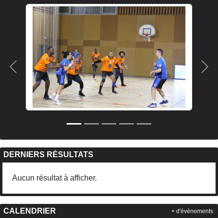
Précedent
Sui
DERNIERS RÉSULTATS
Aucun résultat à afficher.
CALENDRIER
+ d'évènements