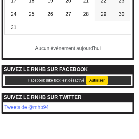
17
18
19
20
21
22
23
24
25
26
27
28
29
30
31
Aucun évènement aujourd'hui
SUIVEZ LE RNHB SUR FACEBOOK
Facebook (like box) est désactivé.
Autoriser
SUIVEZ LE RNHB SUR TWITTER
Tweets de @rnhb94