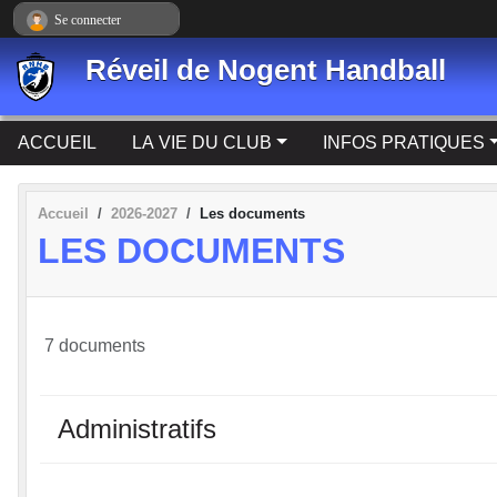
Panneau de gestion des cookies
Se connecter
Réveil de Nogent Handball
ACCUEIL
LA VIE DU CLUB
INFOS PRATIQUES
Accueil
2026-2027
Les documents
LES DOCUMENTS
7 documents
Administratifs