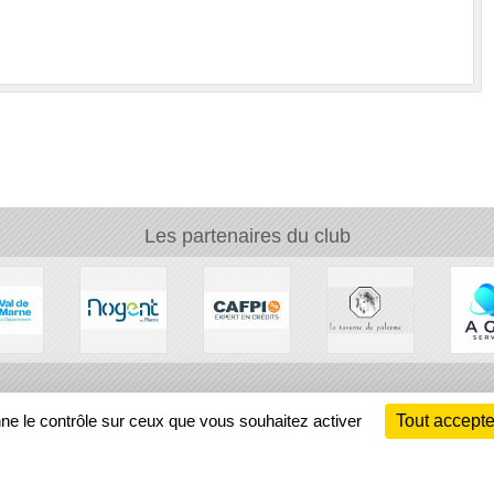
Les partenaires du club
Ch
nne le contrôle sur ceux que vous souhaitez activer
Tout accepte
Information