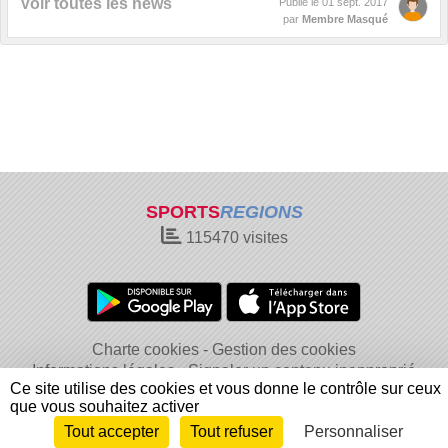
Voir toutes les news
Publié le
01 sept. 2017
par
Membre Masqué
SPORTS
REGIONS
115470
visites
Charte cookies
Gestion des cookies
Informations légales
Signaler un contenu inapproprié
Ce site utilise des cookies et vous donne le contrôle sur ceux
que vous souhaitez activer
Tout accepter
Tout refuser
Personnaliser
Envie de participer ?
Connexion