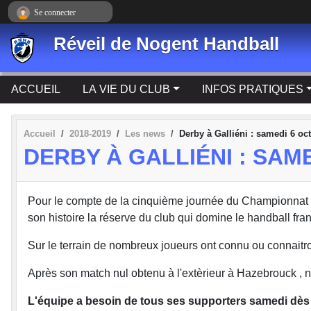
Panneau de gestion des cookies
Se connecter
Réveil de Nogent Handball
ACCUEIL
LA VIE DU CLUB
INFOS PRATIQUES
Accueil
2018-2019
Les news
Derby à Galliéni : samedi 6 oc
DERBY À GALLIÉNI : SAM
Pour le compte de la cinquième journée du Championnat de
son histoire la réserve du club qui domine le handball f
Sur le terrain de nombreux joueurs ont connu ou connaitron
Après son match nul obtenu à l'extèrieur à Hazebrouck , n
L'équipe a besoin de tous ses supporters samedi dès 