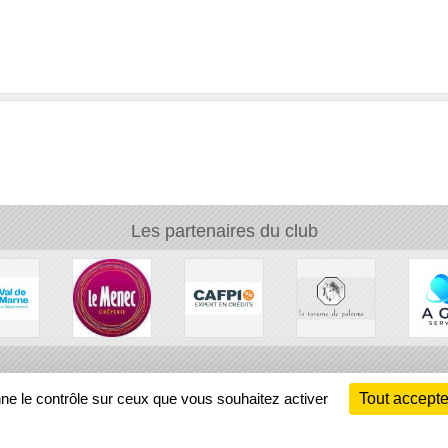
Les partenaires du club
Ch
nne le contrôle sur ceux que vous souhaitez activer
Tout accepte
Information