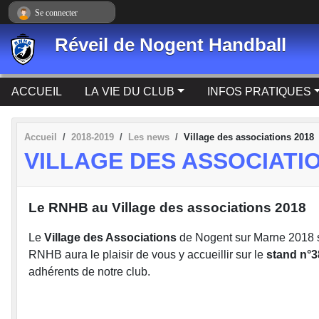
Panneau de gestion des cookies
Se connecter
Réveil de Nogent Handball
ACCUEIL
LA VIE DU CLUB
INFOS PRATIQUES
Accueil
2018-2019
Les news
Village des associations 2018
VILLAGE DES ASSOCIATIO
Le RNHB au Village des associations 2018
Le
Village des Associations
de Nogent sur Marne 2018 s
RNHB aura le plaisir de vous y accueillir sur le
stand n°3
adhérents de notre club.