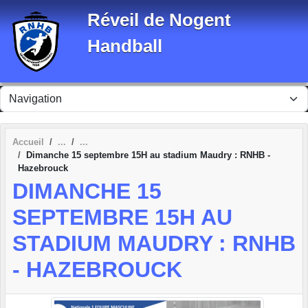
Panneau de gestion des cookies
Réveil de Nogent
Handball
Accueil
Dimanche 15 septembre 15H au stadium Maudry : RNHB -
Hazebrouck
DIMANCHE 15
SEPTEMBRE 15H AU
STADIUM MAUDRY : RNHB
- HAZEBROUCK