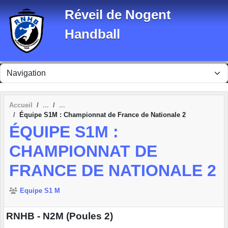
Panneau de gestion des cookies
Réveil de Nogent
Handball
Accueil
Équipe S1M : Championnat de France de Nationale 2
ÉQUIPE S1M :
CHAMPIONNAT DE
FRANCE DE NATIONALE 2
Equipe S1 M
RNHB - N2M (Poules 2)