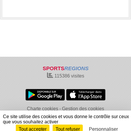
SPORTS
REGIONS
115386
visites
Charte cookies
Gestion des cookies
Informations légales
Signaler un contenu inapproprié
Ce site utilise des cookies et vous donne le contrôle sur ceux
que vous souhaitez activer
Tout accepter
Tout refuser
Personnaliser
Envie de participer ?
Connexion