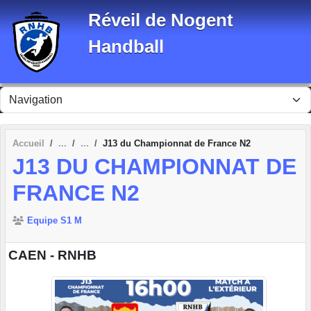
Panneau de gestion des cookies
Réveil de Nogent
Handball
Accueil
J13 du Championnat de France N2
J13 DU CHAMPIONNAT DE
FRANCE N2
Equipe S1 M
CAEN - RNHB