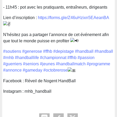
- 11h45 : pot avec les pratiquants, entraîneurs, dirigeants
Lien d’inscription :
https://forms.gle/Z46uHzixn5EAeanBA
N'hésitez pas a partager l'annonce de cet événement afin
que tout le monde puisse en profiter
#soutiens
#generose
#ffhb
#depistage
#handball
#handball
#rnhb
#handballlife
#championnat
#ffhb
#passion
#guerriers
#seniors
#jeunes
#handballmatch
#programme
#annonce
#gameday
#octobrerose
Facebook : Réveil de Nogent HandBall
Instagram : rnhb_handball