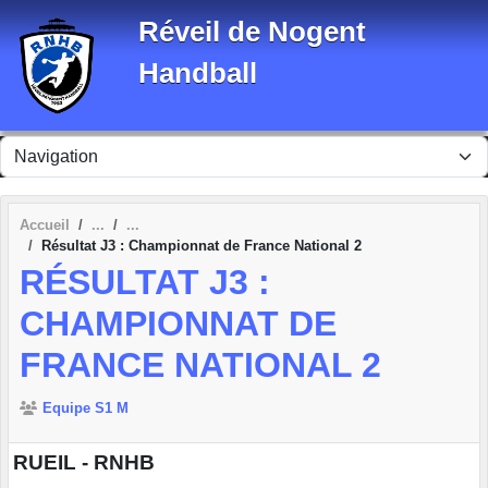
Panneau de gestion des cookies
Réveil de Nogent
Handball
Accueil
Résultat J3 : Championnat de France National 2
RÉSULTAT J3 :
CHAMPIONNAT DE
FRANCE NATIONAL 2
Equipe S1 M
RUEIL - RNHB