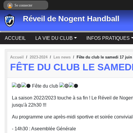
Panneau de gestion des cookies
Se connecter
Réveil de Nogent Handball
ACCUEIL
LA VIE DU CLUB
INFOS PRATIQUES
Accueil
2023-2024
Les news
Fête du club le samedi 17 juin 
FÊTE DU CLUB LE SAMEDI 
Fête du club
La saison 2022/2023 touche à sa fin ! Le Réveil de Nogent
jusqu'à 22h30 !!!
Au programme une après-midi sportive et soirée convivia
- 14h30 : Aseemblée Générale