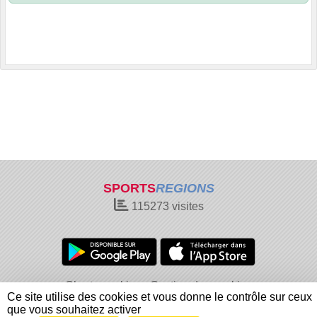
SPORTS
REGIONS
115273
visites
Charte cookies
Gestion des cookies
Ce site utilise des cookies et vous donne le contrôle sur ceux
Informations légales
Signaler un contenu inapproprié
que vous souhaitez activer