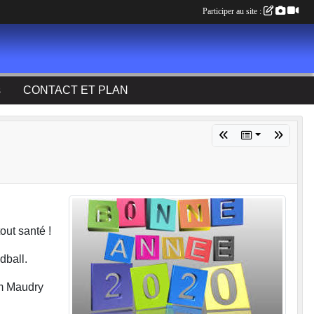
Participer au site :
s
CONTACT ET PLAN
out santé !
dball.
um Maudry