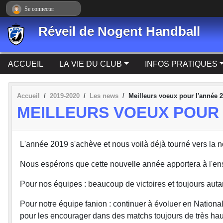
Panneau de gestion des cookies
Se connecter
Réveil de Nogent Handball
ACCUEIL
LA VIE DU CLUB
INFOS PRATIQUES
Accueil
2019-2020
Les news
Meilleurs voeux pour l'année 2
MEILLEURS VOEUX POUR L
L'année 2019 s'achève et nous voilà déjà tourné vers la 
Nous espérons que cette nouvelle année apportera à l'ense
Pour nos équipes : beaucoup de victoires et toujours auta
Pour notre équipe fanion : continuer à évoluer en Nationa
pour les encourager dans des matchs toujours de très hau