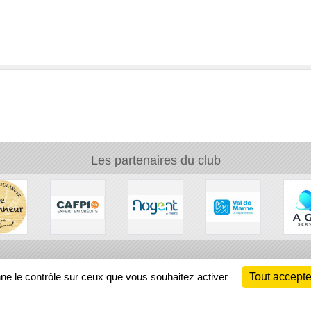
Les partenaires du club
Ch
nne le contrôle sur ceux que vous souhaitez activer
Tout accepte
Information